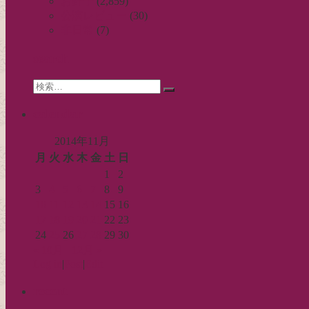
お針子
(2,859)
ゲ
公演レビュー
(30)
ー
非日常
(7)
シ
search
ョ
Search
ン
検
for:
索…
calendar
2014年11月
月
火
水
木
金
土
日
1
2
3
4
5
6
7
8
9
10
11
12
13
14
15
16
17
18
19
20
21
22
23
24
25
26
27
28
29
30
« 10月
12月 »
Log in
|
Post
|
Edit
recent