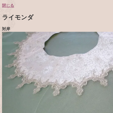
閉じる
ライモンダ
対岸