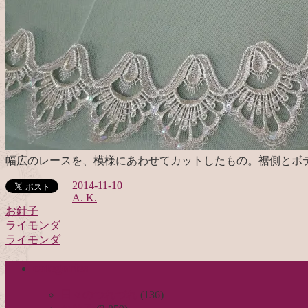
幅広のレースを、模様にあわせてカットしたもの。裾側とボ
2014-11-10
A. K.
お針子
ライモンダ
投
ライモンダ
稿
categories
ナ
ビ
日々のつれづれ
(136)