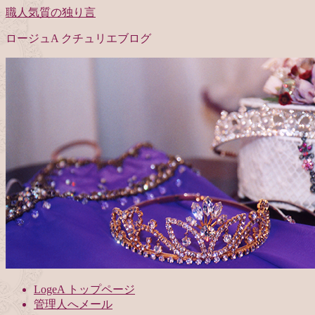
職人気質の独り言
ロージュA クチュリエブログ
LogeA トップページ
管理人へメール