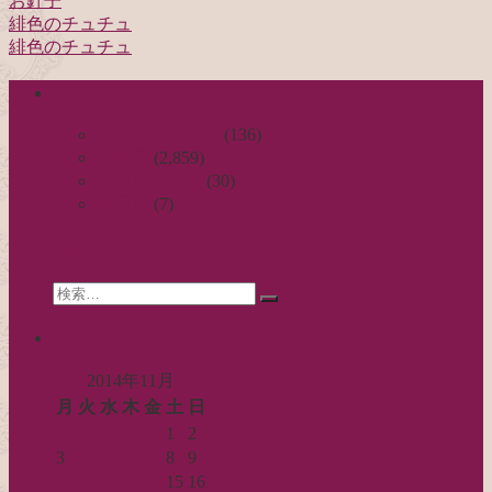
お針子
緋色のチュチュ
投
緋色のチュチュ
稿
categories
ナ
ビ
日々のつれづれ
(136)
お針子
(2,859)
ゲ
公演レビュー
(30)
ー
非日常
(7)
シ
search
ョ
Search
ン
検
for:
索…
calendar
2014年11月
月
火
水
木
金
土
日
1
2
3
4
5
6
7
8
9
10
11
12
13
14
15
16