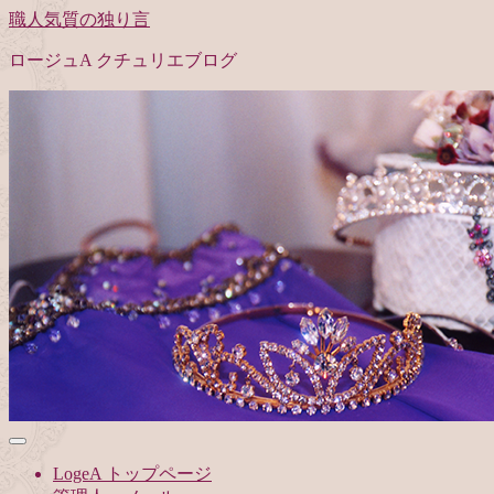
職人気質の独り言
ロージュA クチュリエブログ
LogeA トップページ