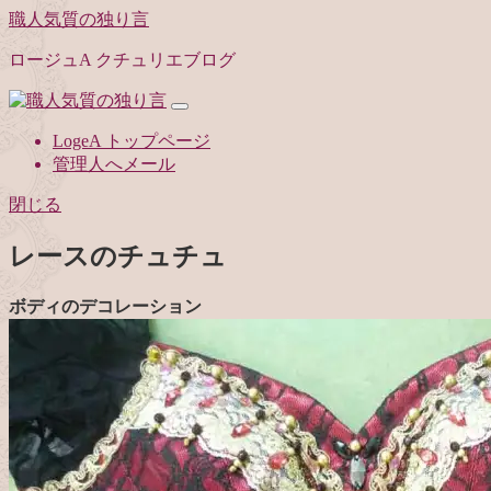
職人気質の独り言
ロージュA クチュリエブログ
LogeA トップページ
管理人へメール
閉じる
レースのチュチュ
ボディのデコレーション