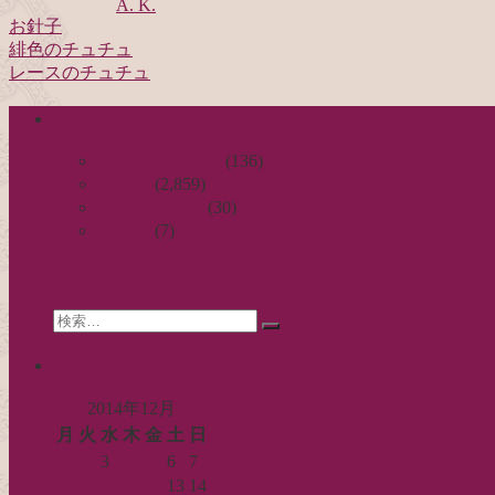
A. K.
お針子
緋色のチュチュ
投
レースのチュチュ
稿
categories
ナ
ビ
日々のつれづれ
(136)
お針子
(2,859)
ゲ
公演レビュー
(30)
ー
非日常
(7)
シ
search
ョ
Search
ン
検
for:
索…
calendar
2014年12月
月
火
水
木
金
土
日
1
2
3
4
5
6
7
8
9
10
11
12
13
14