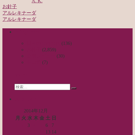
A. K.
お針子
アルレキナーダ
投
アルレキナーダ
稿
categories
ナ
ビ
日々のつれづれ
(136)
お針子
(2,859)
ゲ
公演レビュー
(30)
ー
非日常
(7)
シ
search
ョ
Search
ン
検
for:
索…
calendar
2014年12月
月
火
水
木
金
土
日
1
2
3
4
5
6
7
8
9
10
11
12
13
14