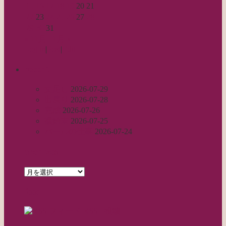
15
16
17
18
19
20
21
22
23
24
25
26
27
28
29
30
31
« 11月
1月 »
Log in
|
Post
|
Edit
recent
丈足し
2026-07-29
出戻り
2026-07-28
完成
2026-07-26
裾始末
2026-07-25
パールの仕事
2026-07-24
archives
archives
feed
RSS - 投稿