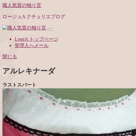
職人気質の独り言
ロージュA クチュリエブログ
LogeA トップページ
管理人へメール
閉じる
アルレキナーダ
ラストスパート