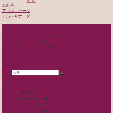
A. K.
お針子
アルレキナーダ
投
アルレキナーダ
稿
categories
ナ
ビ
日々のつれづれ
(136)
お針子
(2,859)
ゲ
公演レビュー
(30)
ー
非日常
(7)
シ
search
ョ
Search
ン
検
for:
索…
calendar
2014年12月
月
火
水
木
金
土
日
1
2
3
4
5
6
7
8
9
10
11
12
13
14