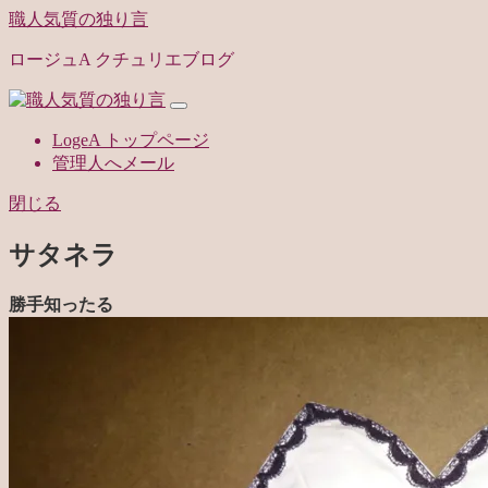
職人気質の独り言
ロージュA クチュリエブログ
LogeA トップページ
管理人へメール
閉じる
サタネラ
勝手知ったる