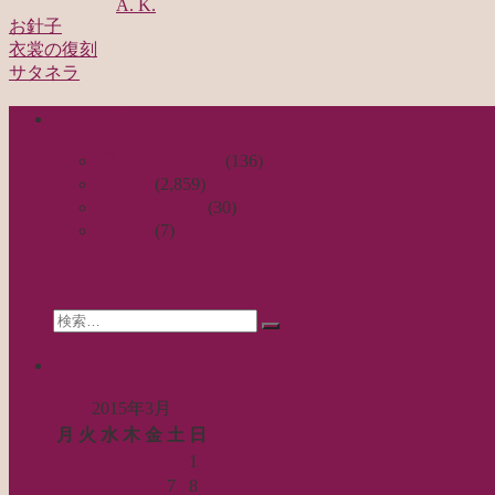
A. K.
お針子
衣裳の復刻
投
サタネラ
稿
categories
ナ
ビ
日々のつれづれ
(136)
お針子
(2,859)
ゲ
公演レビュー
(30)
ー
非日常
(7)
シ
search
ョ
Search
ン
検
for:
索…
calendar
2015年3月
月
火
水
木
金
土
日
1
2
3
4
5
6
7
8