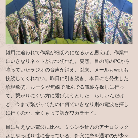
雑用に追われて作業が細切れになるかと思えば、作業中
にいきなりネットがぶつ切れた。突然、目の前のPCから
鳴っていたラジオの音声が消え、以来、メールもwebも
接続してくれない。昨日に引き続き、本日にも発生した
珍現象(?)。ルータが無線で飛んでる電波を探しに行っ
て、繋がりにくい方に繋げようとした…..らしいんだけ
ど、今まで繋がってたのに何でいきなり別の電波を探し
に行くのか、全くもって訳がワカラナイ。
目に見えない電波に比べ、ミシンや針糸のアナロジック
さはやっぱり性に合っている。針穴に糸を通すのが少々