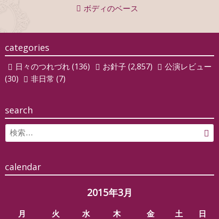
ナ
ボディのベース
ビ
ゲ
categories
ー
日々のつれづれ
(136)
お針子
(2,857)
公演レビュー
シ
(30)
非日常
(7)
ョ
ン
search
Search
検
for:
索
calendar
2015年3月
月
火
水
木
金
土
日