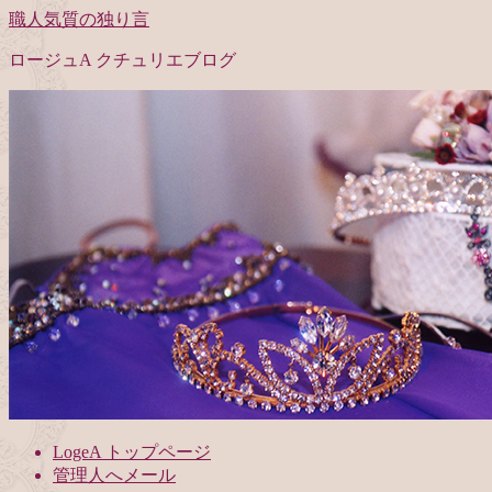
職人気質の独り言
ロージュA クチュリエブログ
LogeA トップページ
管理人へメール