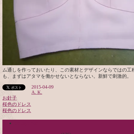
ム通しを作っておいたり、この素材とデザインならではの工
も、まずはアタマを働かせないとならない。新鮮で刺激的。
2015-04-09
A. K.
お針子
桜色のドレス
投
桜色のドレス
稿
categories
ナ