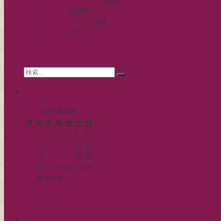
ビ
日々のつれづれ
(136)
お針子
(2,857)
ゲ
公演レビュー
(30)
ー
非日常
(7)
シ
search
ョ
Search
ン
検
for:
索…
calendar
2015年4月
月
火
水
木
金
土
日
1
2
3
4
5
6
7
8
9
10
11
12
13
14
15
16
17
18
19
20
21
22
23
24
25
26
27
28
29
30
« 3月
5月 »
Log in
|
Post
|
Edit
recent