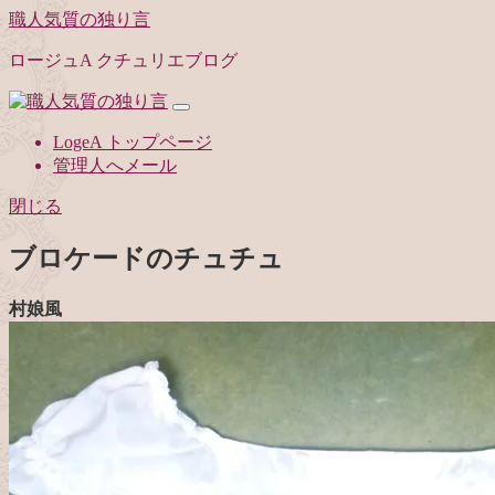
職人気質の独り言
ロージュA クチュリエブログ
LogeA トップページ
管理人へメール
閉じる
ブロケードのチュチュ
村娘風