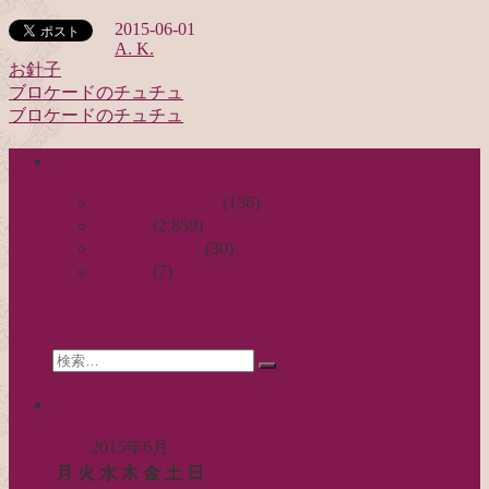
2015-06-01
A. K.
お針子
ブロケードのチュチュ
投
ブロケードのチュチュ
稿
categories
ナ
ビ
日々のつれづれ
(136)
お針子
(2,859)
ゲ
公演レビュー
(30)
ー
非日常
(7)
シ
search
ョ
Search
ン
検
for:
索…
calendar
2015年6月
月
火
水
木
金
土
日