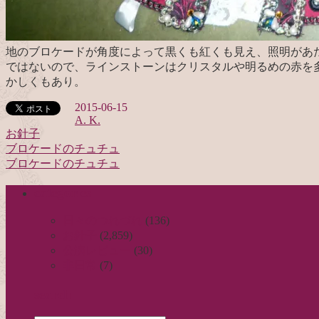
地のブロケードが角度によって黒くも紅くも見え、照明があ
ではないので、ラインストーンはクリスタルや明るめの赤を
かしくもあり。
2015-06-15
A. K.
お針子
ブロケードのチュチュ
投
ブロケードのチュチュ
稿
categories
ナ
ビ
日々のつれづれ
(136)
お針子
(2,859)
ゲ
公演レビュー
(30)
ー
非日常
(7)
シ
search
ョ