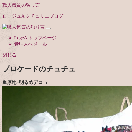
職人気質の独り言
ロージュA クチュリエブログ
LogeA トップページ
管理人へメール
閉じる
ブロケードのチュチュ
重厚地+明るめデコ=?