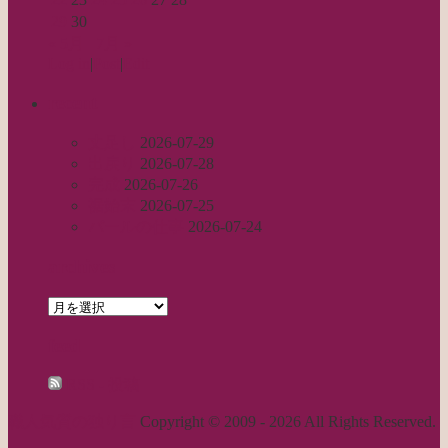
29
30
« 5月
7月 »
Log in
|
Post
|
Edit
recent
丈足し
2026-07-29
出戻り
2026-07-28
完成
2026-07-26
裾始末
2026-07-25
パールの仕事
2026-07-24
archives
archives
feed
RSS - 投稿
職人気質の独り言
Copyright © 2009 - 2026 All Rights Reserved.