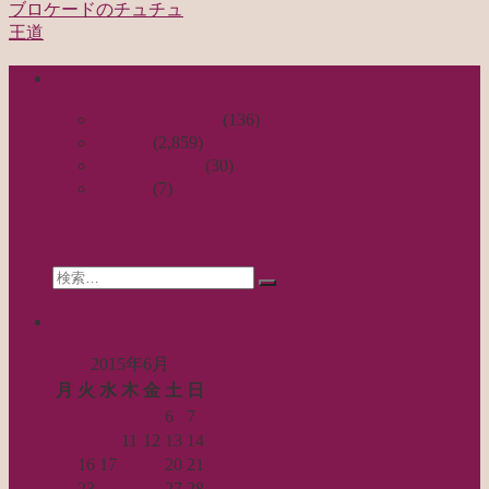
ブロケードのチュチュ
投
王道
稿
categories
ナ
ビ
日々のつれづれ
(136)
お針子
(2,859)
ゲ
公演レビュー
(30)
ー
非日常
(7)
シ
search
ョ
Search
ン
検
for:
索…
calendar
2015年6月
月
火
水
木
金
土
日
1
2
3
4
5
6
7
8
9
10
11
12
13
14
15
16
17
18
19
20
21
22
23
24
25
26
27
28