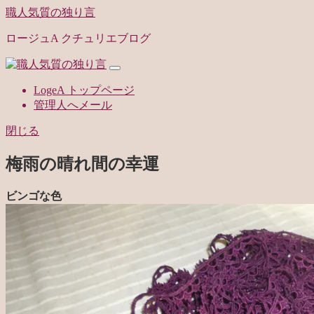
職人気質の独り言
ロージュA クチュリエブログ
LogeA トップページ
管理人へメール
閉じる
梅雨の晴れ間の幸運
ビンゴな色