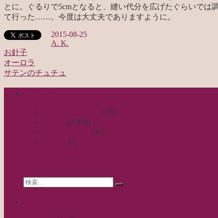
とに。ぐるりで5cmとなると、縫い代分を広げたぐらいで
て行った……。今度は大丈夫でありますように。
2015-08-25
A. K.
お針子
オーロラ
投
サテンのチュチュ
稿
categories
ナ
ビ
日々のつれづれ
(136)
お針子
(2,859)
ゲ
公演レビュー
(30)
ー
非日常
(7)
シ
search
ョ
Search
ン
検
for:
索…
calendar