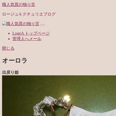
職人気質の独り言
ロージュA クチュリエブログ
LogeA トップページ
管理人へメール
閉じる
オーロラ
出戻り姫