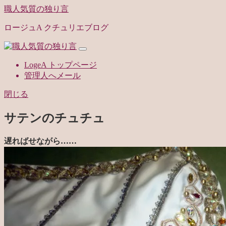
職人気質の独り言
ロージュA クチュリエブログ
LogeA トップページ
管理人へメール
閉じる
サテンのチュチュ
遅ればせながら……