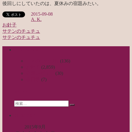
後回しにしていたのは、夏休みの宿題みたい。
2015-09-08
A. K.
お針子
サテンのチュチュ
投
サテンのチュチュ
稿
categories
ナ
ビ
日々のつれづれ
(136)
お針子
(2,859)
ゲ
公演レビュー
(30)
ー
非日常
(7)
シ
search
ョ
Search
ン
検
for:
索…
calendar
2015年9月