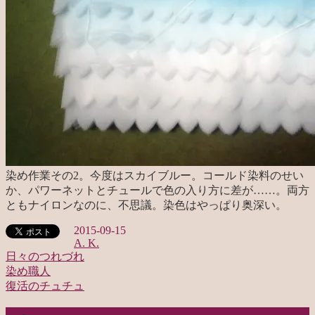
染め作業その2。今度はスカイブルー。コールド染料のせい
か、パワーネットとチュールで色の入り方に差が……。両方
ともナイロンなのに、不思議。染色はやっぱり奥深い。
2015-09-15
A. K.
日々のつれづれ
染め職人
投
復活のチュチュ
稿
categories