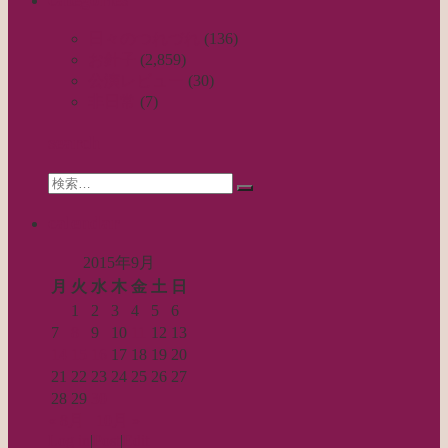
ナ
ビ
日々のつれづれ
(136)
お針子
(2,859)
ゲ
公演レビュー
(30)
ー
非日常
(7)
シ
search
ョ
Search
ン
検
for:
索…
calendar
2015年9月
月
火
水
木
金
土
日
1
2
3
4
5
6
7
8
9
10
11
12
13
14
15
16
17
18
19
20
21
22
23
24
25
26
27
28
29
30
« 8月
10月 »
Log in
|
Post
|
Edit