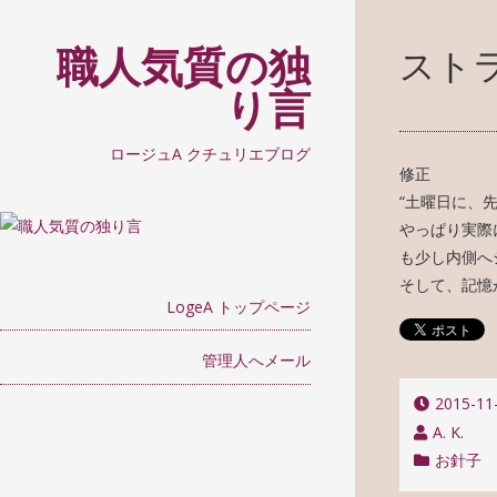
職人気質の独
スト
り言
ロージュA クチュリエブログ
修正
“
土曜日に、
やっぱり実際
も少し内側へ
そして、記憶
LogeA トップページ
管理人へメール
2015-11
A. K.
お針子