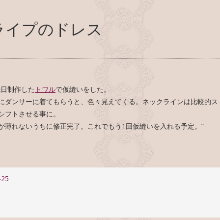
ライプのドレス
先日制作した
トワル
で仮縫いをした。
にダンサーに着てもらうと、色々見えてくる。ネックラインは比較的ス
シフトさせる事に。
が薄れないうちに修正完了。これでもう1回仮縫いを入れる予定。”
-25