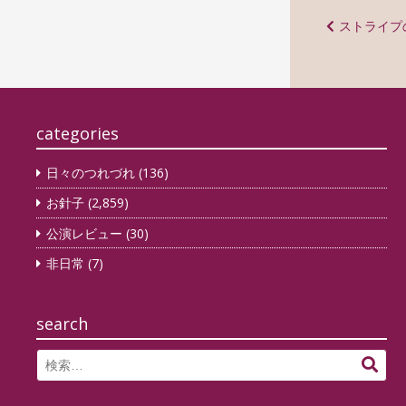
投
ストライプ
稿
ナ
ビ
categories
ゲ
ー
日々のつれづれ
(136)
シ
お針子
(2,859)
ョ
公演レビュー
(30)
ン
非日常
(7)
search
Search
検
for:
索