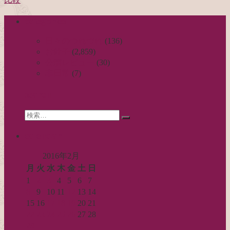
稿
categories
ナ
ビ
日々のつれづれ
(136)
お針子
(2,859)
ゲ
公演レビュー
(30)
ー
非日常
(7)
シ
search
ョ
Search
ン
検
for:
索…
calendar
2016年2月
月
火
水
木
金
土
日
1
2
3
4
5
6
7
8
9
10
11
12
13
14
15
16
17
18
19
20
21
22
23
24
25
26
27
28
29