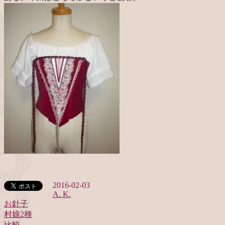
2016-02-03
A. K.
お針子
村娘2種
投
比較