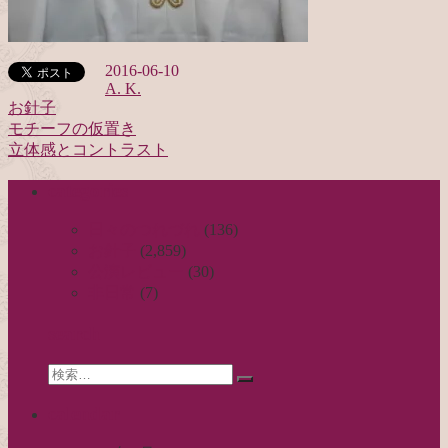
2016-06-10
A. K.
お針子
モチーフの仮置き
投
立体感とコントラスト
稿
categories
ナ
ビ
日々のつれづれ
(136)
お針子
(2,859)
ゲ
公演レビュー
(30)
ー
非日常
(7)
シ
search
ョ
Search
ン
検
for:
索…
calendar