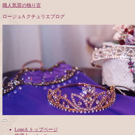
職人気質の独り言
ロージュA クチュリエブログ
LogeA トップページ