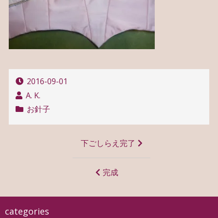
2016-09-01
A. K.
お針子
投
下ごしらえ完了
稿
ナ
完成
ビ
ゲ
categories