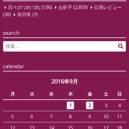
ー
日々のつれづれ
(136)
お針子
(2,859)
公演レビュー
シ
(30)
非日常
(7)
ョ
ン
search
Search
検
for:
索
calendar
2016年9月
月
火
水
木
金
土
日
1
2
3
4
5
6
7
8
9
10
11
12
13
14
15
16
17
18