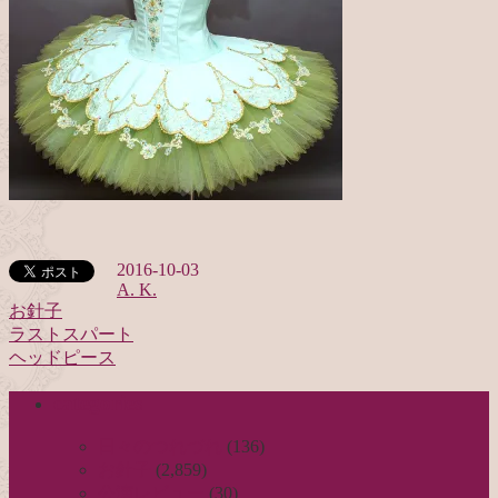
2016-10-03
A. K.
お針子
ラストスパート
投
ヘッドピース
稿
categories
ナ
ビ
日々のつれづれ
(136)
お針子
(2,859)
ゲ
公演レビュー
(30)