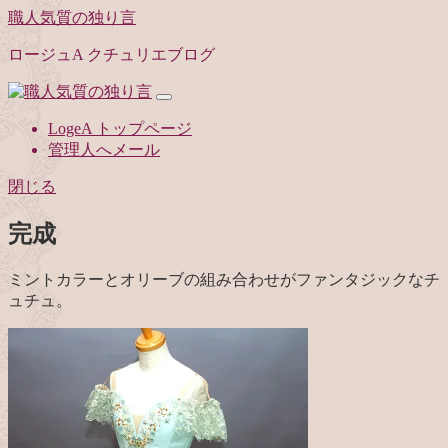
職人気質の独り言
ロージュA クチュリエブログ
LogeA トップページ
管理人へメール
閉じる
完成
ミントカラーとオリーブの組み合わせがファンタジックなチ
ュチュ。