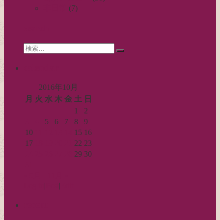
ー
非日常
(7)
シ
search
ョ
Search
ン
検
for:
索…
calendar
2016年10月
月
火
水
木
金
土
日
1
2
3
4
5
6
7
8
9
10
11
12
13
14
15
16
17
18
19
20
21
22
23
24
25
26
27
28
29
30
31
« 9月
11月 »
Log in
|
Post
|
Edit
recent