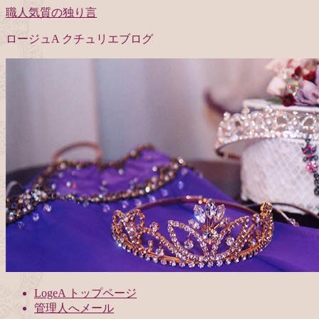
職人気質の独り言
ロージュA クチュリエブログ
LogeA トップページ
管理人へメール