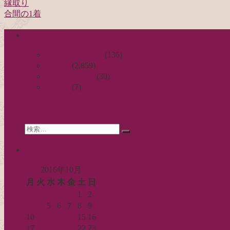
縁取り
投
合間の1着
稿
categories
ナ
ビ
日々のつれづれ
(136)
お針子
(2,859)
ゲ
公演レビュー
(30)
ー
非日常
(7)
シ
search
ョ
Search
ン
検
for:
索…
calendar
2016年10月
月
火
水
木
金
土
日
1
2
3
4
5
6
7
8
9
10
11
12
13
14
15
16
17
18
19
20
21
22
23