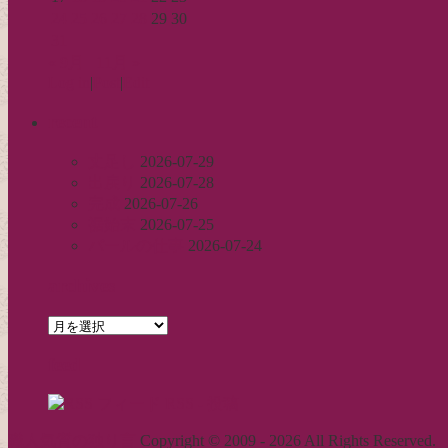
24
25
26
27
28
29
30
31
« 9月
11月 »
Log in
|
Post
|
Edit
recent
丈足し
2026-07-29
出戻り
2026-07-28
完成
2026-07-26
裾始末
2026-07-25
パールの仕事
2026-07-24
archives
archives
feed
RSS - 投稿
職人気質の独り言
Copyright © 2009 - 2026 All Rights Reserved.