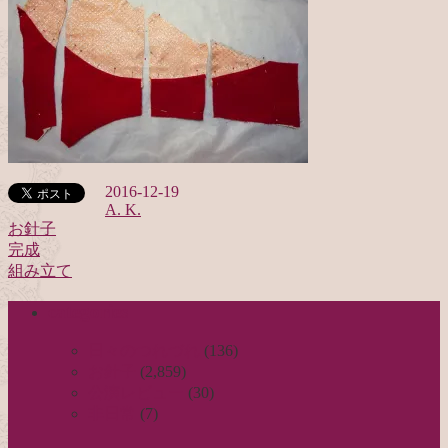
2016-12-19
A. K.
お針子
完成
投
組み立て
稿
categories
ナ
ビ
日々のつれづれ
(136)
お針子
(2,859)
ゲ
公演レビュー
(30)
ー
非日常
(7)
シ