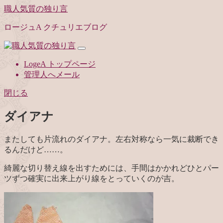
職人気質の独り言
ロージュA クチュリエブログ
LogeA トップページ
管理人へメール
閉じる
ダイアナ
またしても片流れのダイアナ。左右対称なら一気に裁断でき
るんだけど……。
綺麗な切り替え線を出すためには、手間はかかれどひとパー
ツずつ確実に出来上がり線をとっていくのが吉。