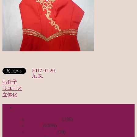
2017-01-20
A. K.
お針子
リユース
投
立体化
稿
categories
ナ
ビ
日々のつれづれ
(136)
お針子
(2,859)
ゲ
公演レビュー
(30)