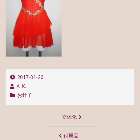
2017-01-26
A. K.
お針子
投
立体化
稿
ナ
付属品