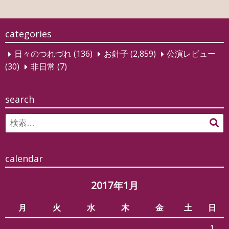
ビ
ゲ
categories
ー
日々のつれづれ
(136)
お針子
(2,859)
公演レビュー
シ
(30)
非日常
(7)
ョ
ン
search
Search
検
for:
索
calendar
2017年1月
月
火
水
木
金
土
日
1