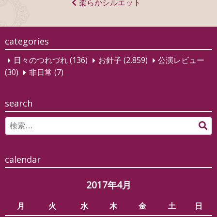
ナ
柔らかシルエット
ビ
ゲ
categories
ー
日々のつれづれ
(136)
お針子
(2,859)
公演レビュー
シ
(30)
非日常
(7)
ョ
ン
search
Search
検
for:
索
calendar
2017年4月
月
火
水
木
金
土
日