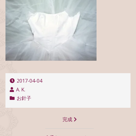
2017-04-04
A. K.
お針子
投
完成
稿