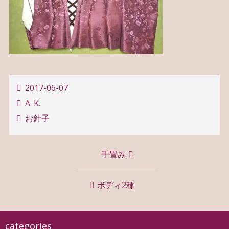
2017-06-07
A. K.
お針子
投
手畳み
稿
ナ
ボディ2種
ビ
ゲ
categories