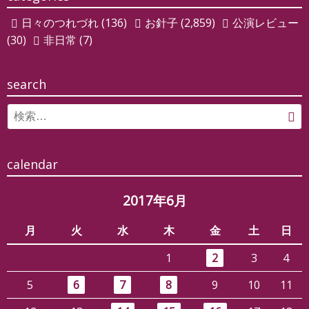
ー
日々のつれづれ
(136)
お針子
(2,859)
公演レビュー
シ
(30)
非日常
(7)
ョ
ン
search
Search
検
for:
索
calendar
2017年6月
月
火
水
木
金
土
日
1
2
3
4
5
6
7
8
9
10
11