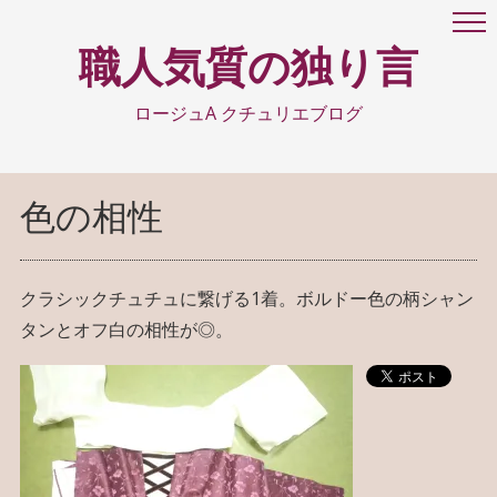
職人気質の独り言
ロージュA クチュリエブログ
色の相性
クラシックチュチュに繋げる1着。ボルドー色の柄シャン
タンとオフ白の相性が◎。