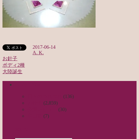
2017-06-14
A. K.
お針子
ボディ2種
投
大陸誕生
稿
categories
ナ
ビ
日々のつれづれ
(136)
お針子
(2,859)
ゲ
公演レビュー
(30)
ー
非日常
(7)
シ
search
ョ