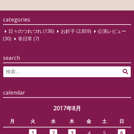
ビ
ゲ
categories
ー
日々のつれづれ
(136)
お針子
(2,859)
公演レビュー
シ
(30)
非日常
(7)
ョ
ン
search
Search
検
for:
索
calendar
2017年8月
月
火
水
木
金
土
日
1
2
3
4
5
6