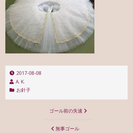
2017-08-08
A. K.
お針子
投
ゴール前の失速
稿
ナ
無事ゴール