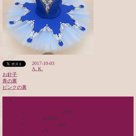
2017-10-03
A. K.
お針子
青の裏
投
ピンクの裏
稿
categories
ナ
ビ
日々のつれづれ
(136)
お針子
(2,859)
ゲ
公演レビュー
(30)
ー
非日常
(7)