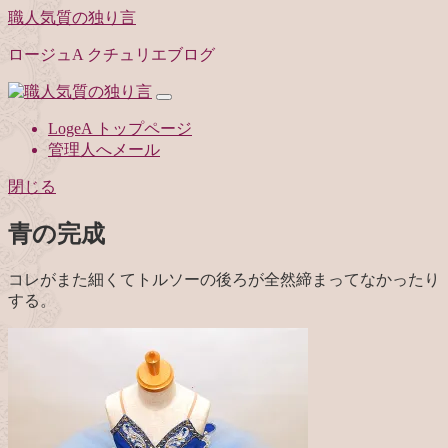
職人気質の独り言
ロージュA クチュリエブログ
LogeA トップページ
管理人へメール
閉じる
青の完成
コレがまた細くてトルソーの後ろが全然締まってなかったり
する。