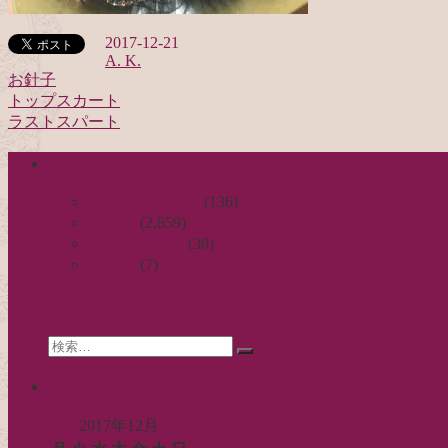
2017-12-21
A. K.
お針子
トップスカート
投
ラストスパート
稿
categories
ナ
ビ
日々のつれづれ
(136)
お針子
(2,859)
ゲ
公演レビュー
(30)
ー
非日常
(7)
シ
search
ョ
Search
ン
検
for:
索…
calendar
2017年12月