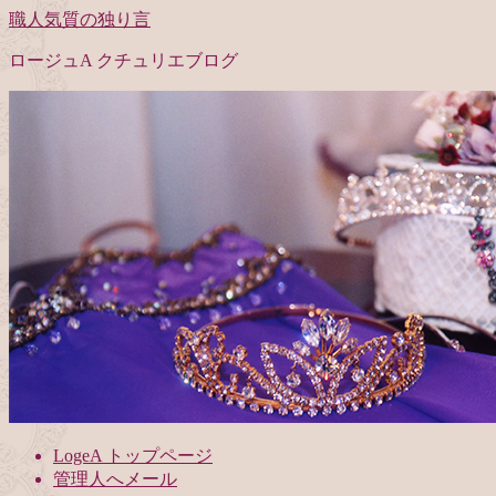
職人気質の独り言
ロージュA クチュリエブログ
LogeA トップページ
管理人へメール