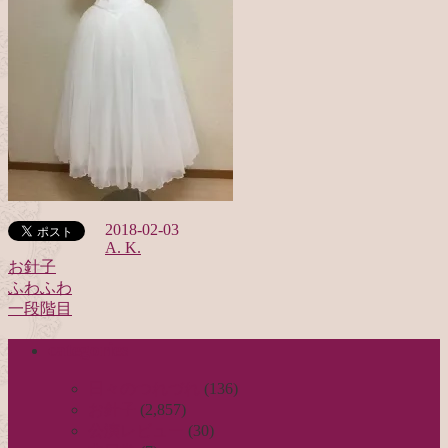
2018-02-03
A. K.
お針子
ふわふわ
投
一段階目
稿
categories
ナ
ビ
日々のつれづれ
(136)
お針子
(2,857)
ゲ
公演レビュー
(30)