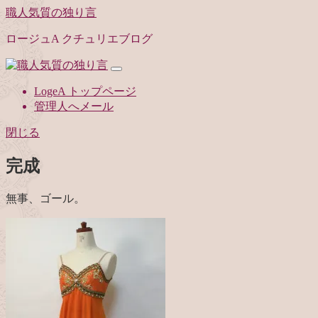
職人気質の独り言
ロージュA クチュリエブログ
LogeA トップページ
管理人へメール
閉じる
完成
無事、ゴール。