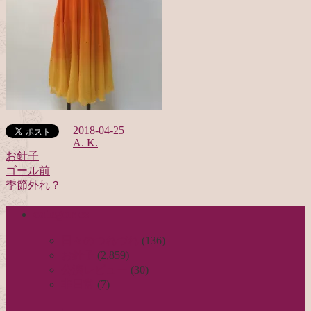
2018-04-25
A. K.
お針子
ゴール前
投
季節外れ？
稿
categories
ナ
ビ
日々のつれづれ
(136)
お針子
(2,859)
ゲ
公演レビュー
(30)
ー
非日常
(7)
シ