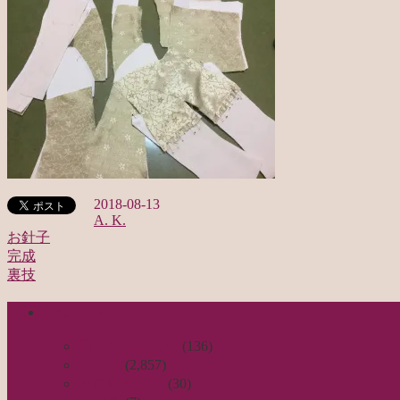
2018-08-13
A. K.
お針子
完成
投
裏技
稿
categories
ナ
ビ
日々のつれづれ
(136)
お針子
(2,857)
ゲ
公演レビュー
(30)