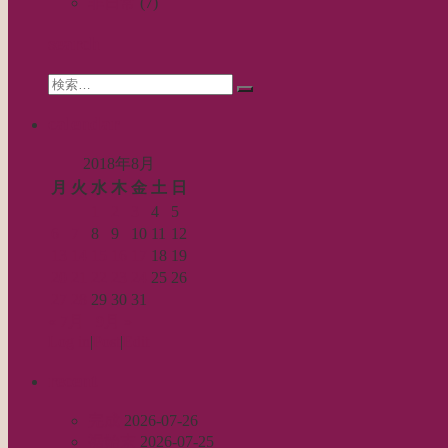
ー
非日常
(7)
シ
search
ョ
Search
ン
検
for:
索…
calendar
2018年8月
月
火
水
木
金
土
日
1
2
3
4
5
6
7
8
9
10
11
12
13
14
15
16
17
18
19
20
21
22
23
24
25
26
27
28
29
30
31
« 7月
9月 »
Log in
|
Post
|
Edit
recent
完成
2026-07-26
裾始末
2026-07-25