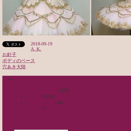
2018-09-19
A. K.
お針子
ボディのベース
投
穴あき大陸
稿
categories
ナ
ビ
日々のつれづれ
(136)
お針子
(2,859)
ゲ
公演レビュー
(30)
ー
非日常
(7)
シ
search
ョ