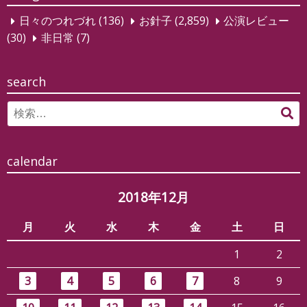
ー
日々のつれづれ
(136)
お針子
(2,859)
公演レビュー
シ
(30)
非日常
(7)
ョ
ン
search
Search
検
for:
索
calendar
2018年12月
月
火
水
木
金
土
日
1
2
3
4
5
6
7
8
9