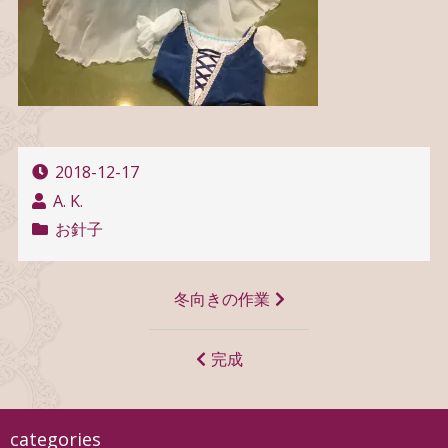
2018-12-17
A. K.
お針子
投
冬向きの作業
稿
ナ
完成
ビ
ゲ
categories