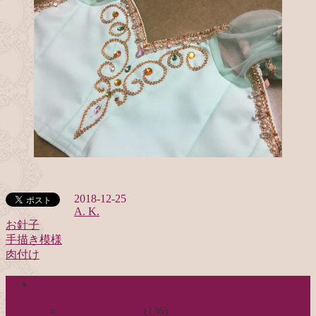
2018-12-25
A. K.
お針子
手描き模様
投
肉付け
稿
categories
ナ
ビ
日々のつれづれ
(136)