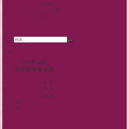
お針子
(2,859)
ゲ
公演レビュー
(30)
ー
非日常
(7)
シ
search
ョ
Search
ン
検
for:
索…
calendar
2018年12月
月
火
水
木
金
土
日
1
2
3
4
5
6
7
8
9
10
11
12
13
14
15
16
17
18
19
20
21
22
23
24
25
26
27
28
29
30
31
« 11月
1月 »
Log in
|
Post
|
Edit