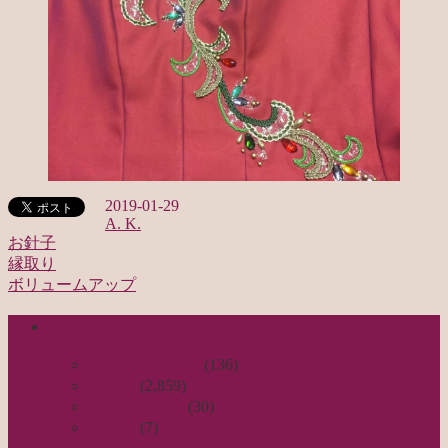
2019-01-29
A. K.
お針子
縁取り
投
ボリュームアップ
稿
categories
ナ
ビ
日々のつれづれ
(136)
お針子
(2,859)
ゲ
公演レビュー
(30)
ー
非日常
(7)