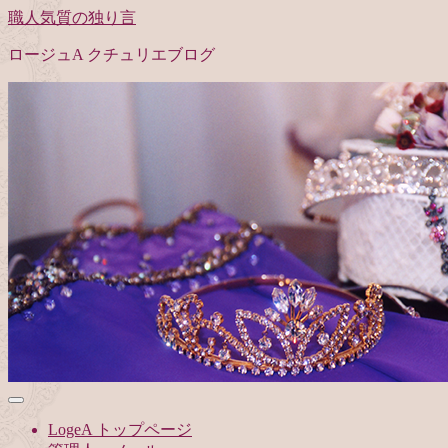
職人気質の独り言
ロージュA クチュリエブログ
LogeA トップページ