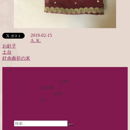
2019-02-15
A. K.
お針子
土台
投
紆余曲折の末
稿
categories
ナ
ビ
日々のつれづれ
(136)
お針子
(2,859)
ゲ
公演レビュー
(30)
ー
非日常
(7)
シ
search
ョ
Search
ン
検
for: