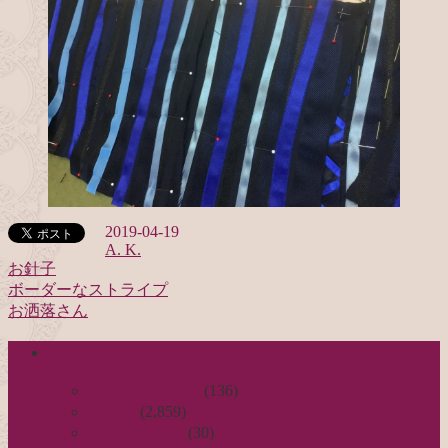
2019-04-19
A. K.
お針子
ボーダーなストライプ
投
お洒落さん
稿
categories
ナ
ビ
日々のつれづれ
(136)
お針子
(2,859)
ゲ
公演レビュー
(30)