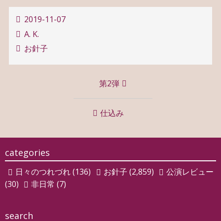
2019-11-07
A. K.
お針子
投
第2弾
稿
ナ
仕込み
ビ
ゲ
categories
ー
日々のつれづれ
(136)
お針子
(2,859)
公演レビュー
シ
(30)
非日常
(7)
ョ
ン
search