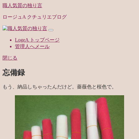
職人気質の独り言
ロージュA クチュリエブログ
LogeA トップページ
管理人へメール
閉じる
忘備録
もう、納品しちゃったんだけど。薔薇色と桜色で。