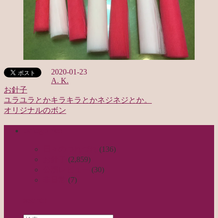
2020-01-23
A. K.
お針子
ユラユラとかキラキラとかネジネジとか。
投
オリジナルのボン
稿
categories
ナ
ビ
日々のつれづれ
(136)
お針子
(2,859)
ゲ
公演レビュー
(30)
ー
非日常
(7)
シ
search
ョ