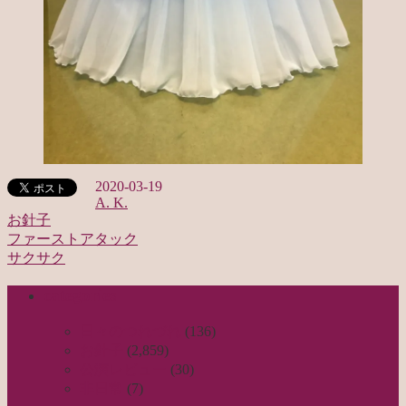
2020-03-19
A. K.
お針子
ファーストアタック
投
サクサク
稿
categories
ナ
ビ
日々のつれづれ
(136)
お針子
(2,859)
ゲ
公演レビュー
(30)
ー
非日常
(7)