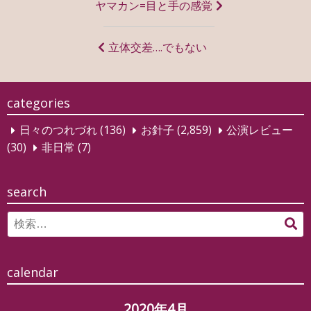
投
ヤマカン=目と手の感覚
稿
ナ
立体交差….でもない
ビ
ゲ
categories
ー
日々のつれづれ
(136)
お針子
(2,859)
公演レビュー
シ
(30)
非日常
(7)
ョ
ン
search
Search
検
for:
索
calendar
2020年4月