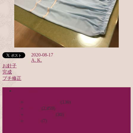
2020-08-17
A. K.
お針子
完成
投
プチ修正
稿
categories
ナ
ビ
日々のつれづれ
(136)
お針子
(2,859)
ゲ
公演レビュー
(30)
ー
非日常
(7)
シ
search