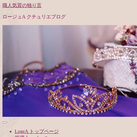
職人気質の独り言
ロージュA クチュリエブログ
LogeA トップページ