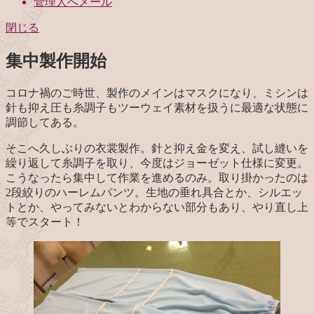
管理人へメール
閉じる
集中製作開始
コロナ禍のご時世、製作のメインはマスクになり、ミシンは
針も抑え圧も糸調子もツーウェイ素材を扱うに最適な状態に
調節してある。
そこへ久しぶりの衣裳製作。針と抑え金を変え、試し縫いを
繰り返して糸調子を取り、今度はジョーゼット仕様に変更。
こうなったら集中して作業を進めるのみ。取り掛かったのは
2段絞りのハーレムパンツ。生地の垂れ具合とか、シルエッ
トとか、やってみないとわからない部分もあり、やり直し上
等でスタート！