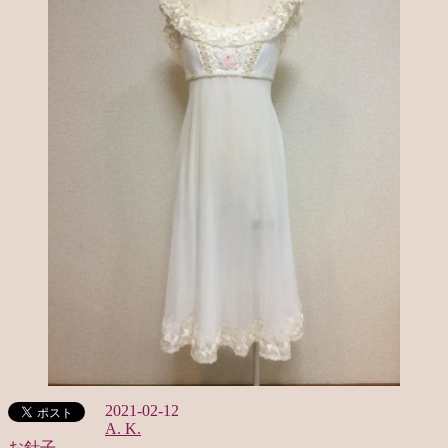
2021-02-12
A. K.
お針子