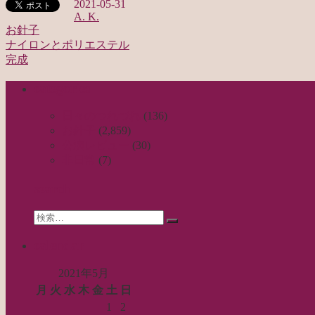
2021-05-31
A. K.
お針子
ナイロンとポリエステル
投
完成
稿
categories
ナ
ビ
日々のつれづれ
(136)
お針子
(2,859)
ゲ
公演レビュー
(30)
ー
非日常
(7)
シ
search
ョ
Search
ン
検
for:
索…
calendar
2021年5月
月
火
水
木
金
土
日
1
2