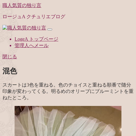
職人気質の独り言
ロージュA クチュリエブログ
LogeA トップページ
管理人へメール
閉じる
混色
スカートは3色を重ねる。色のチョイスと重ねる順番で随分
印象が変わってくる。明るめのオリーブにブルーミントを重
ねたところ。