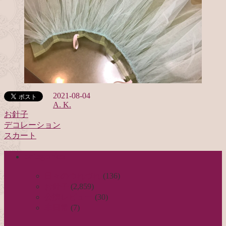
2021-08-04
A. K.
お針子
デコレーション
投
スカート
稿
categories
ナ
ビ
日々のつれづれ
(136)
お針子
(2,859)
ゲ
公演レビュー
(30)
ー
非日常
(7)
シ