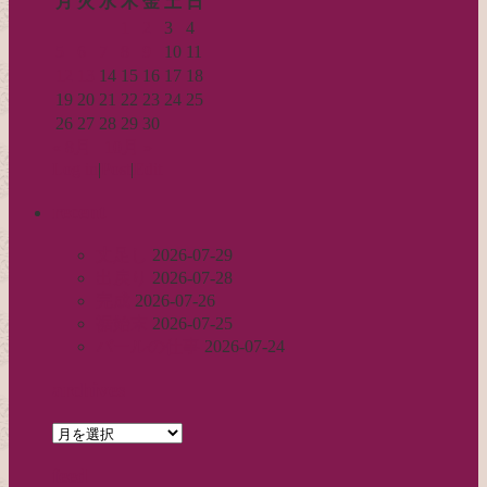
月
火
水
木
金
土
日
1
2
3
4
5
6
7
8
9
10
11
12
13
14
15
16
17
18
19
20
21
22
23
24
25
26
27
28
29
30
« 8月
10月 »
Log in
|
Post
|
Edit
recent
丈足し
2026-07-29
出戻り
2026-07-28
完成
2026-07-26
裾始末
2026-07-25
パールの仕事
2026-07-24
archives
archives
feed