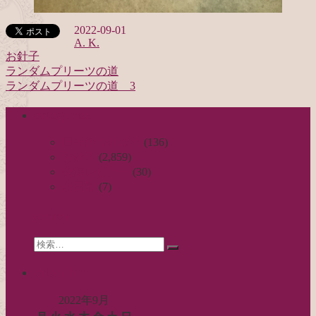
2022-09-01
A. K.
お針子
ランダムプリーツの道
投
ランダムプリーツの道 3
稿
categories
ナ
ビ
日々のつれづれ
(136)
お針子
(2,859)
ゲ
公演レビュー
(30)
ー
非日常
(7)
シ
search
ョ
Search
ン
検
for:
索…
calendar
2022年9月