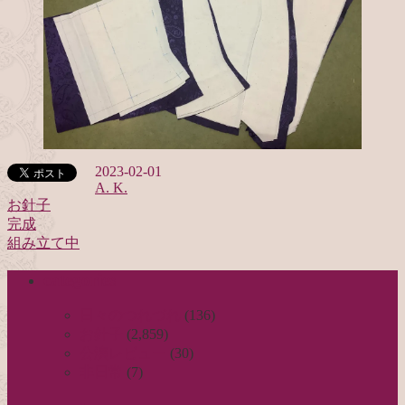
2023-02-01
A. K.
お針子
完成
投
組み立て中
稿
categories
ナ
ビ
日々のつれづれ
(136)
お針子
(2,859)
ゲ
公演レビュー
(30)
ー
非日常
(7)
シ