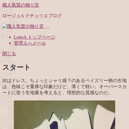
職人気質の独り言
ロージュA クチュリエブログ
LogeA トップページ
管理人へメール
閉じる
スタート
次はドレス。ちょっとシャリ感？のあるペイズリー柄の生地
は、色味こそ重厚な印象だけど、薄くて軽い。オーバースカ
ートに使う生地量を考えると、理想的な質感なのだ。