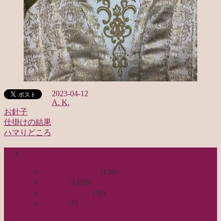
2023-04-12
A. K.
お針子
仕掛けの結果
投
ハマりどころ
稿
categories
ナ
ビ
日々のつれづれ
(136)
お針子
(2,859)
ゲ
公演レビュー
(30)
ー
非日常
(7)
シ