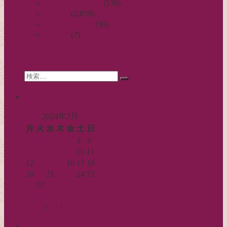
ビ
日々のつれづれ
(136)
お針子
(2,859)
ゲ
公演レビュー
(30)
ー
非日常
(7)
シ
search
ョ
Search
ン
検
for:
索…
calendar
2024年2月
月
火
水
木
金
土
日
1
2
3
4
5
6
7
8
9
10
11
12
13
14
15
16
17
18
19
20
21
22
23
24
25
26
27
28
29
« 1月
3月 »
Log in
|
Post
|
Edit
recent