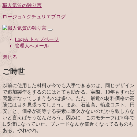
職人気質の独り言
ロージュA クチュリエブログ
LogeA トップページ
管理人へメール
閉じる
ご時世
以前に使用した材料が今でも入手できるのは、同じデザイン
で追加製作をするのにはとても助かる。実際、10年もすれば
廃盤になってしまうものは多い。ただ、最近の材料価格の高
騰には目を見張ってしまう。まあ、石油高、輸送コスト、円
安、と、価格が高等する要素に事欠かないのだから致し方な
いと言えばそうなんだろう。因みに、このモチーフは10年で
1.５倍になっていた。ブレードなんか倍近くなってるものも
ある。やれやれ。