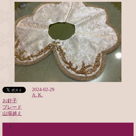
2024-02-29
A. K.
お針子
ブレード
投
山場越え
稿
categories
ナ